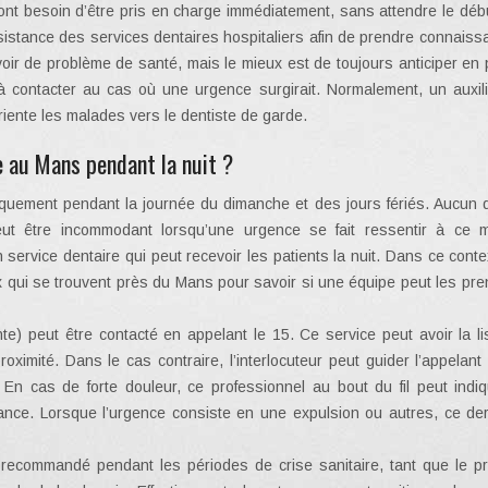
nt besoin d’être pris en charge immédiatement, sans attendre le débu
istance des services dentaires hospitaliers afin de prendre connaiss
oir de problème de santé, mais le mieux est de toujours anticiper en
 à contacter au cas où une urgence surgirait. Normalement, un auxili
riente les malades vers le dentiste de garde.
 au Mans pendant la nuit ?
iquement pendant la journée du dimanche et des jours fériés. Aucun d
ut être incommodant lorsqu’une urgence se fait ressentir à ce 
ervice dentaire qui peut recevoir les patients la nuit. Dans ce conte
 qui se trouvent près du Mans pour savoir si une équipe peut les pre
nte) peut être contacté en appelant le 15. Ce service peut avoir la l
oximité. Dans le cas contraire, l’interlocuteur peut guider l’appelant
En cas de forte douleur, ce professionnel au bout du fil peut indiq
ance. Lorsque l’urgence consiste en une expulsion ou autres, ce der
recommandé pendant les périodes de crise sanitaire, tant que le p