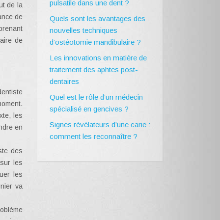
pulsatile dans une dent ?
t de la
ance de
Quels sont les avantages des
 prenant
nouvelles techniques
aire de
d’ostéotomie mandibulaire ?
Les innovations en matière de
traitement des aphtes post-
dentaires
entiste
Quel est le rôle d’un médecin
moment.
spécialisé en gencives ?
xte, les
Signes révélateurs d’une carie :
ndre en
comment les reconnaître ?
iste des
 sur les
uer les
nier va
roblème