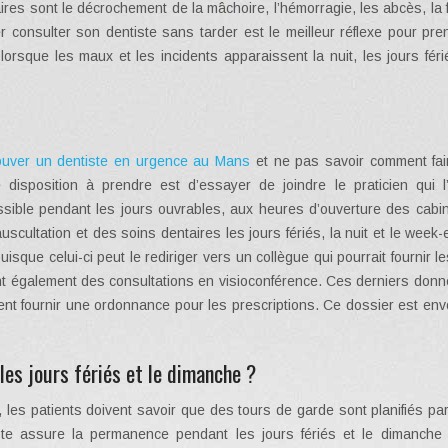
s sont le décrochement de la mâchoire, l’hémorragie, les abcès, la f
ler consulter son dentiste sans tarder est le meilleur réflexe pour pr
rsque les maux et les incidents apparaissent la nuit, les jours féri
ouver un dentiste en urgence au Mans
et ne pas savoir comment fai
e disposition à prendre est d’essayer de joindre le praticien qui l’
ssible pendant les jours ouvrables, aux heures d’ouverture des cabin
scultation et des soins dentaires les jours fériés, la nuit et le week
isque celui-ci peut le rediriger vers un collègue qui pourrait fournir l
t également des consultations en visioconférence. Ces derniers donne
vent fournir une ordonnance pour les prescriptions. Ce dossier est en
es jours fériés et le dimanche ?
 les patients doivent savoir que des tours de garde sont planifiés par
ste assure la permanence pendant les jours fériés et le dimanche 