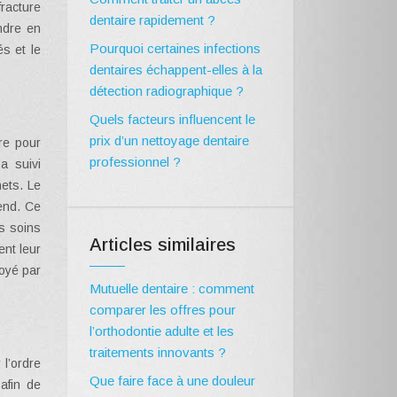
racture
dentaire rapidement ?
endre en
Pourquoi certaines infections
és et le
dentaires échappent-elles à la
détection radiographique ?
Quels facteurs influencent le
prix d’un nettoyage dentaire
re pour
professionnel ?
a suivi
ets. Le
-end. Ce
es soins
Articles similaires
nt leur
voyé par
Mutuelle dentaire : comment
comparer les offres pour
l’orthodontie adulte et les
traitements innovants ?
 l’ordre
Que faire face à une douleur
afin de