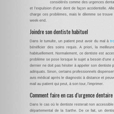
considérés comme des urgences dentaire
et l’expulsion d’une dent de façon accidentelle. Al
charge ces problèmes, mais le dilemme se trouve lo
week-end.
Joindre son dentiste habituel
Dans le tumulte, un patient peut avoir du mal à
tr
bénéficier des soins requis. A priori, la meilleur
habituellement. Normalement, ce dentiste est acce
problème se pose lorsque le sujet a besoin d’une au
dernier ne doit pas hésiter à appeler son dentiste pu
adéquats. Sinon, certains professionnels dispensen
avis médical après le diagnostic à distance et peu
mail au patient qui peut, à son tour, l’imprimer.
Comment faire en cas d’urgence dentaire l
Dans le cas où le dentiste resterait non accessible,
départemental de la Sarthe. De ce fait, un denti