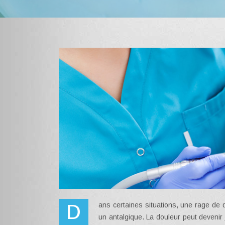
Dans certaines situations, une rage de dents ne se soulage pas même après avoir ingurgité un anti-inflammatoire ou
un antalgique. La douleur peut devenir 