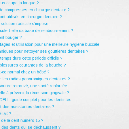
ous coupe la langue ?
 de compresses en chirurgie dentaire ?
t utilisés en chirurgie dentaire ?
solution radicale s’impose
lcule-t-elle sa base de remboursement ?
ent bouger ?
ages et utilisation pour une meilleure hygiène buccale
hniques pour nettoyer ses gouttières dentaires ?
emps dure cette période difficile ?
s blessures courantes de la bouche ?
t-ce normal chez un bébé ?
e les radios panoramiques dentaires ?
 sourire retrouvé, une santé renforcée
lle à prévenir la récession gingivale ?
ELI : guide complet pour les dentistes
t des assistantes dentaires ?
 lait ?
ue de la dent numéro 15 ?
 des dents qui se déchaussent ?