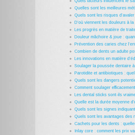
Quels facteurs influencent le s
Quelles sont les meilleures mé
Quels sont les risques d’avaler 
D’où viennent les douleurs à l
Les progrès en matière de trai
Douleur mâchoire & joue : quand
Prévention des caries chez l’en
Combien de dents un adulte po
Les innovations en matière d’éd
Soulager la poussée dentaire à
Parotidite et antibiotiques : que
Quels sont les dangers potentie
Comment soulager efficacement
Les dental sticks sont-ils vrai
Quelle est la durée moyenne d’u
Quels sont les signes indiquant
Quels sont les avantages des n
Cachets pour les dents : quelle
Inlay core : comment les prix var