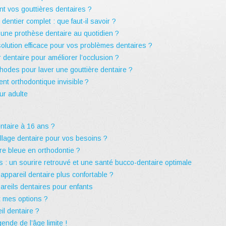
t vos gouttières dentaires ?
 dentier complet : que faut-il savoir ?
une prothèse dentaire au quotidien ?
solution efficace pour vos problèmes dentaires ?
dentaire pour améliorer l’occlusion ?
hodes pour laver une gouttière dentaire ?
ent orthodontique invisible ?
our adulte
entaire à 16 ans ?
llage dentaire pour vos besoins ?
ire bleue en orthodontie ?
 : un sourire retrouvé et une santé bucco-dentaire optimale
ppareil dentaire plus confortable ?
areils dentaires pour enfants
nt mes options ?
l dentaire ?
ende de l’âge limite !