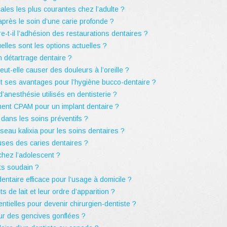
cales les plus courantes chez l’adulte ?
près le soin d’une carie profonde ?
e-t-il l’adhésion des restaurations dentaires ?
elles sont les options actuelles ?
n détartrage dentaire ?
ut-elle causer des douleurs à l’oreille ?
nt ses avantages pour l’hygiène bucco-dentaire ?
d’anesthésie utilisés en dentisterie ?
ment CPAM pour un implant dentaire ?
 dans les soins préventifs ?
eau kalixia pour les soins dentaires ?
uses des caries dentaires ?
chez l’adolescent ?
ts soudain ?
entaire efficace pour l’usage à domicile ?
s de lait et leur ordre d’apparition ?
tielles pour devenir chirurgien-dentiste ?
ur des gencives gonflées ?