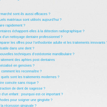
marché sont-ils aussi efficaces ?
ls matériaux sont utilisés aujourd’hui ?
ire rapidement ?
entaires échappent-elles à la détection radiographique ?
ix d’un nettoyage dentaire professionnel ?
parer les offres pour l’orthodontie adulte et les traitements innovants 
lsatile dans une dent ?
ouvelles techniques d’ostéotomie mandibulaire ?
traitement des aphtes post-dentaires
pécialisé en gencives ?
: comment les reconnaître ?
: quels sont les traitements modernes ?
re coincée sans risque ?
xtraction de dent de sagesse ?
d’un enfant : pourquoi est-ce important ?
hodes pour soigner une gingivite ?
 la récession gingivale ?