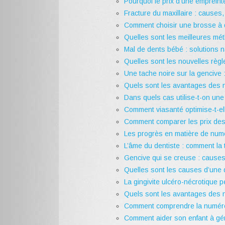
Pourquoi le prix d’une empreinte
Fracture du maxillaire : causes
Comment choisir une brosse à d
Quelles sont les meilleures mét
Mal de dents bébé : solutions na
Quelles sont les nouvelles règ
Une tache noire sur la gencive 
Quels sont les avantages des n
Dans quels cas utilise-t-on une
Comment viasanté optimise-t-e
Comment comparer les prix des 
Les progrès en matière de numé
L’âme du dentiste : comment la 
Gencive qui se creuse : causes
Quelles sont les causes d’une d
La gingivite ulcéro-nécrotique p
Quels sont les avantages des n
Comment comprendre la numéro
Comment aider son enfant à gér