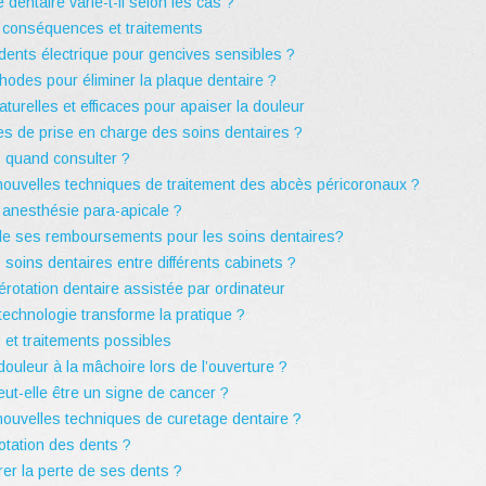
 dentaire varie-t-il selon les cas ?
, conséquences et traitements
ents électrique pour gencives sensibles ?
hodes pour éliminer la plaque dentaire ?
turelles et efficaces pour apaiser la douleur
les de prise en charge des soins dentaires ?
: quand consulter ?
ouvelles techniques de traitement des abcès péricoronaux ?
 anesthésie para-apicale ?
lle ses remboursements pour les soins dentaires?
soins dentaires entre différents cabinets ?
rotation dentaire assistée par ordinateur
technologie transforme la pratique ?
 et traitements possibles
ouleur à la mâchoire lors de l’ouverture ?
eut-elle être un signe de cancer ?
ouvelles techniques de curetage dentaire ?
tation des dents ?
er la perte de ses dents ?