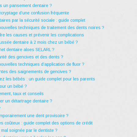
ous un pansement dentaire ?
cryptage d’une confusion fréquente
res par la sécurité sociale : guide complet
ouvelles techniques de traitement des dents noires ?
re les causes et prévenir les complications
oussée dentaire à 2 mois chez un bébé ?
net dentaire aloes SELARL ?
santé des gencives et des dents ?
uvelles techniques d’application de fluor ?
entes des saignements de gencives ?
chez les bébés : un guide complet pour les parents
pour un bébé ?
ement, taux et conseils
tuer un détartrage dentaire ?
?
temporairement une dent provisoire ?
s coûteux : guide complet des options de crédit
mal soignée par le dentiste ?