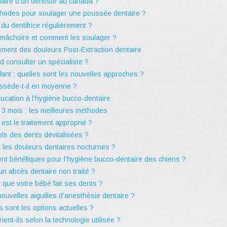
alaire d’un dentiste au canada ?
thodes pour soulager une poussée dentaire ?
du dentifrice régulièrement ?
a mâchoire et comment les soulager ?
tement des douleurs Post-Extraction dentaire
 consulter un spécialiste ?
fant : quelles sont les nouvelles approches ?
ssède-t-il en moyenne ?
ucation à l’hygiène bucco-dentaire
 3 mois : les meilleures méthodes
l est le traitement approprié ?
ls des dents dévitalisées ?
 les douleurs dentaires nocturnes ?
ment bénéfiques pour l’hygiène bucco-dentaire des chiens ?
n abcès dentaire non traité ?
 que votre bébé fait ses dents ?
ouvelles aiguilles d’anesthésie dentaire ?
s sont les options actuelles ?
ient-ils selon la technologie utilisée ?