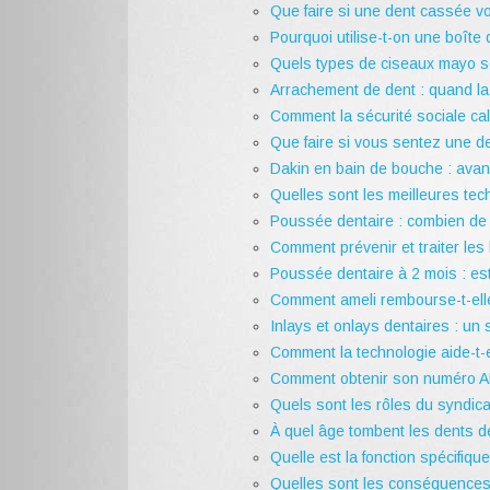
Que faire si une dent cassée v
Pourquoi utilise-t-on une boîte
Quels types de ciseaux mayo son
Arrachement de dent : quand la 
Comment la sécurité sociale ca
Que faire si vous sentez une d
Dakin en bain de bouche : avant
Quelles sont les meilleures tec
Poussée dentaire : combien de t
Comment prévenir et traiter le
Poussée dentaire à 2 mois : es
Comment ameli rembourse-t-ell
Inlays et onlays dentaires : un
Comment la technologie aide-t-e
Comment obtenir son numéro AD
Quels sont les rôles du syndica
À quel âge tombent les dents de
Quelle est la fonction spécifiq
Quelles sont les conséquences